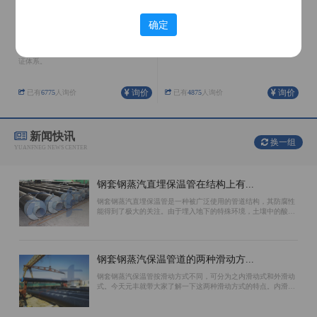
确定
聚氨酯保温管
架空保温管
公司在河北、内蒙、天津、辽宁均有生产
外护管采用镀锌铁皮螺旋成形，整体抗弯
基地，具有完善的生产配套设施和质量保
性能、结合缝处受力情况好。
证体系。
询价
询价
已有
6775
人询价
已有
4875
人询价
新闻快讯
换一组
YUANFNEG NEWS CENTER
钢套钢蒸汽直埋保温管在结构上有...
钢套钢蒸汽直埋保温管是一种被广泛使用的管道结构，其防腐性
能得到了极大的关注。由于埋入地下的特殊环境，土壤中的酸碱
性质对管道会造成腐蚀，因此选择防腐效果好的结构对于保证使
用寿命至关重要。环氧煤沥青漆、聚...
钢套钢蒸汽保温管道的两种滑动方...
钢套钢蒸汽保温管按滑动方式不同，可分为之内滑动式和外滑动
式。今天元丰就带大家了解一下这两种滑动方式的特点。内滑动
钢套钢蒸汽保温管的滑动面位于工作钢管的外表面上。保温材料
和外防腐钢管相对不动。主要原因是...