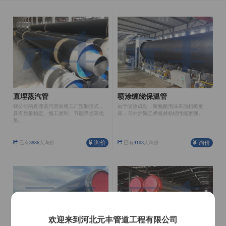
直埋蒸汽管
喷涂缠绕保温管
我公司的直埋蒸汽管采用工厂预制形式，
由于喷涂成型，聚氨酯泡沫表面粗糙更
具有质量稳定、施工便利、节能降损等优
高，与外护聚乙烯板材粘结性能更强。
势。
询价
询价
已有
3886
人询价
已有
4103
人询价
欢迎来到河北元丰管道工程有限公司