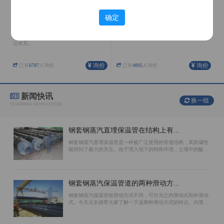
确定
聚氨酯保温管
架空保温管
公司在河北、内蒙、天津、辽宁均有生产
外护管采用镀锌铁皮螺旋成形，整体抗弯
基地，具有完善的生产配套设施和质量保
性能、结合缝处受力情况好。
证体系。
询价
询价
已有
6787
人询价
已有
4895
人询价
新闻快讯
换一组
YUANFNEG NEWS CENTER
钢套钢蒸汽直埋保温管在结构上有...
钢套钢蒸汽直埋保温管是一种被广泛使用的管道结构，其防腐性
能得到了极大的关注。由于埋入地下的特殊环境，土壤中的酸碱
性质对管道会造成腐蚀，因此选择防腐效果好的结构对于保证使
用寿命至关重要。环氧煤沥青漆、聚...
钢套钢蒸汽保温管道的两种滑动方...
钢套钢蒸汽保温管按滑动方式不同，可分为之内滑动式和外滑动
式。今天元丰就带大家了解一下这两种滑动方式的特点。内滑动
钢套钢蒸汽保温管的滑动面位于工作钢管的外表面上。保温材料
和外防腐钢管相对不动。主要原因是...