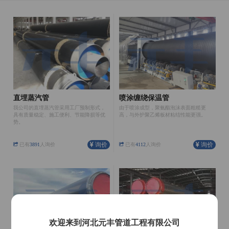
直埋蒸汽管
喷涂缠绕保温管
我公司的直埋蒸汽管采用工厂预制形式，
由于喷涂成型，聚氨酯泡沫表面粗糙更
具有质量稳定、施工便利、节能降损等优
高，与外护聚乙烯板材粘结性能更强。
势。
询价
询价
已有
3891
人询价
已有
4112
人询价
欢迎来到河北元丰管道工程有限公司