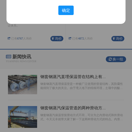
确定
聚氨酯保温管
架空保温管
公司在河北、内蒙、天津、辽宁均有生产
外护管采用镀锌铁皮螺旋成形，整体抗弯
基地，具有完善的生产配套设施和质量保
性能、结合缝处受力情况好。
证体系。
询价
询价
已有
6767
人询价
已有
4872
人询价
新闻快讯
换一组
YUANFNEG NEWS CENTER
钢套钢蒸汽直埋保温管在结构上有...
钢套钢蒸汽直埋保温管是一种被广泛使用的管道结构，其防腐性
能得到了极大的关注。由于埋入地下的特殊环境，土壤中的酸碱
性质对管道会造成腐蚀，因此选择防腐效果好的结构对于保证使
用寿命至关重要。环氧煤沥青漆、聚...
钢套钢蒸汽保温管道的两种滑动方...
钢套钢蒸汽保温管按滑动方式不同，可分为之内滑动式和外滑动
式。今天元丰就带大家了解一下这两种滑动方式的特点。内滑动
钢套钢蒸汽保温管的滑动面位于工作钢管的外表面上。保温材料
和外防腐钢管相对不动。主要原因是...