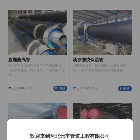
直埋蒸汽管
喷涂缠绕保温管
我公司的直埋蒸汽管采用工厂预制形式，
由于喷涂成型，聚氨酯泡沫表面粗糙更
具有质量稳定、施工便利、节能降损等优
高，与外护聚乙烯板材粘结性能更强。
势。
询价
询价
已有
3881
人询价
已有
4100
人询价
欢迎来到河北元丰管道工程有限公司