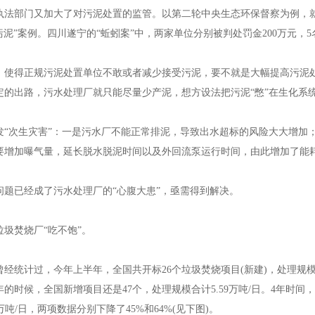
部门又加大了对污泥处置的监管。以第二轮中央生态环保督察为例，就
污泥”案例。四川遂宁的“蚯蚓案”中，两家单位分别被判处罚金200万元，
保温管，江苏钢套钢直埋蒸汽管，江苏预制直埋蒸汽保温管
得正规污泥处置单位不敢或者减少接受污泥，要不就是大幅提高污泥处
定的出路，污水处理厂就只能尽量少产泥，想方设法把污泥“憋”在生化系
次生灾害”：一是污水厂不能正常排泥，导致出水超标的风险大大增加；
要增加曝气量，延长脱水脱泥时间以及外回流泵运行时间，由此增加了能
保温管，江苏钢套钢直埋蒸汽管，江苏预制直埋蒸汽保温管
已经成了污水处理厂的“心腹大患”，亟需得到解决。
焚烧厂“吃不饱”。
保温管，江苏钢套钢直埋蒸汽管，江苏预制直埋蒸汽保温管
计过，今年上半年，全国共开标26个垃圾焚烧项目(新建)，处理规模合计达
半年的时候，全国新增项目还是47个，处理规模合计5.59万吨/日。4年时间，
1万吨/日，两项数据分别下降了45%和64%(见下图)。