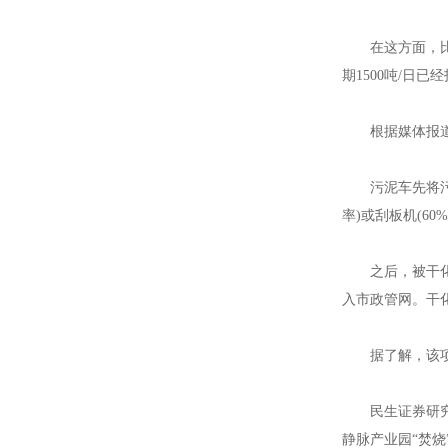
江苏钢套钢蒸汽
在这方面，比较
期1500吨/日已
根据媒体报道，
江苏钢套钢蒸汽
污泥车先将污泥
率)或刮板机(6
之后，被干化的
入市政管网。干
江苏钢套钢蒸汽
据了解，该项目
民生证券研究报
静脉产业园“焚