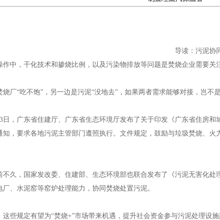
保温管，江苏钢套钢直埋蒸汽管，江苏预制直埋蒸汽保温管
导读：污泥协同
操作中，干化技术和掺烧比例，以及污染物排放等问题是焚烧企业需要关
汽保温管
1
2
厂“吃不饱”，另一边是污泥“没地去”，如果两者需求能够对接，岂不
保温管，江苏钢套钢直埋蒸汽管，江苏预制直埋蒸汽保温管
月13日，广东省住建厅、广东省生态环境厅发布了关于印发《广东省住房和
通知，要求各地污泥主管部门遵照执行。文件规定，鼓励与垃圾焚烧、火力
保温管，江苏钢套钢直埋蒸汽管，江苏预制直埋蒸汽保温管
久，国家发改委、住建部、生态环境部也联合发布了《污泥无害化处理
电厂、水泥窑等窑炉处理能力，协同焚烧处置污泥。
些规定有望为“焚烧+”市场带来机遇，提升社会资金参与污泥处理设施