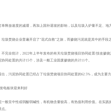
保温管，江苏钢套钢直埋蒸汽管，江苏预制直埋蒸汽保温管
释放速度的减缓，再加上国补退坡的影响，以及垃圾入炉量不足、地方
圾焚烧企业普遍开启了“花式自救”之旅，而掺烧污泥就是其中的手段
完全统计，2022年上半年发布的有关垃圾焚烧项目协同处置/技改掺烧
泥协同处置的共计15个，涉及一般工业固废掺烧的共计11个。
保温管，江苏钢套钢直埋蒸汽管，江苏预制直埋蒸汽保温管
，污泥协同处置已经占了垃圾焚烧项目协同处置的62.5%，成为主要
发电板块迎来利好
般呈中性或弱酸弱碱性，有机物含量较高，有热值利用价值。在实践操
重点。