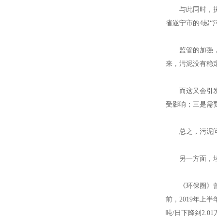
与此同时，执法
省遂宁市的4起“
江苏钢套钢蒸汽
监管的加强，使
来，污泥没有稳
而这又会引发“
受影响；三是需
江苏钢套钢蒸汽
总之，污泥问题
另一方面，垃圾
江苏钢套钢蒸汽
《环保圈》曾经统
前，2019年上
吨/日下降到2.0