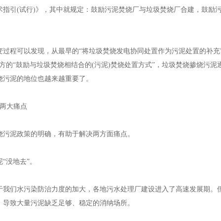
术指引(试行)》，其中就规定：鼓励污泥焚烧厂与垃圾焚烧厂合建，鼓励
保温管，江苏钢套钢直埋蒸汽管，江苏预制直埋蒸汽保温管
程可以发现，从最早的“将垃圾焚烧发电协同处置作为污泥处置的补充”
方的“鼓励与垃圾焚烧相结合的(污泥)焚烧处置方式”，垃圾焚烧掺烧污泥
烧污泥的地位也越来越重要了。
保温管，江苏钢套钢直埋蒸汽管，江苏预制直埋蒸汽保温管
两大痛点
泥政策的明确，有助于解决两方面痛点。
没地去”。
保温管，江苏钢套钢直埋蒸汽管，江苏预制直埋蒸汽保温管
们水污染防治力度的加大，各地污水处理厂建设进入了高速发展期。但“
，导致大量污泥缺乏足够、稳定的消纳场所。