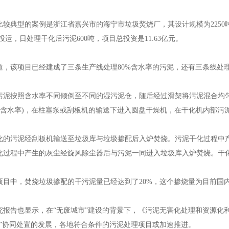
保温管，江苏钢套钢直埋蒸汽管，江苏预制直埋蒸汽保温管
典型的案例是浙江省嘉兴市的海宁市垃圾焚烧厂，其设计规模为2250吨/
经投运，日处理干化后污泥600吨，项目总投资是11.63亿元。
该项目已经建成了三条生产线处理80%含水率的污泥，还有三条线处理
保温管，江苏钢套钢直埋蒸汽管，江苏预制直埋蒸汽保温管
按照含水率不同倾倒至不同的湿污泥仓，随后经过滑架将污泥混合均匀，
0%含水率)，在柱塞泵或刮板机的输送下进入圆盘干燥机，在干化机内部污
污泥经刮板机输送至垃圾库与垃圾掺配后入炉焚烧。污泥干化过程中产
化过程中产生的灰尘经旋风除尘器后与污泥一同进入垃圾库入炉焚烧。干
保温管，江苏钢套钢直埋蒸汽管，江苏预制直埋蒸汽保温管
中，焚烧垃圾掺配的干污泥量已经达到了20%，这个掺烧量为目前国
告也显示，在“无废城市”建设的背景下，《污泥无害化处理和资源化利
烧”协同处置的发展，各地符合条件的污泥处理项目或加速推进。