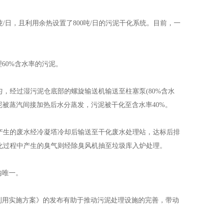
日，且利用余热设置了800吨/日的污泥干化系统。目前，一
60%含水率的污泥。
经过湿污泥仓底部的螺旋输送机输送至柱塞泵(80%含水
泥被蒸汽间接加热后水分蒸发，污泥被干化至含水率40%。
生的废水经冷凝塔冷却后输送至干化废水处理站，达标后排
化过程中产生的臭气则经除臭风机抽至垃圾库入炉处理。
内唯一。
用实施方案》的发布有助于推动污泥处理设施的完善，带动