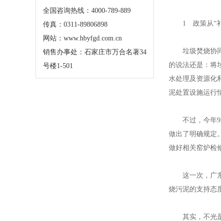
全国咨询热线：4000-789-889
1 政策从“补
传真：0311-89806898
江苏钢套钢蒸汽
网站：www.hbyfgd.com.cn
垃圾焚烧协同处
销售办事处：石家庄市万合名著34
的说法还是：将
号楼1-501
水处理及资源化
泥处置设施运行
江苏钢套钢蒸汽
不过，今年9月
做出了明确规定
做好相关窑炉检
江苏钢套钢蒸汽
这一次，广东省
烧污泥的支持态
其实，不光是广