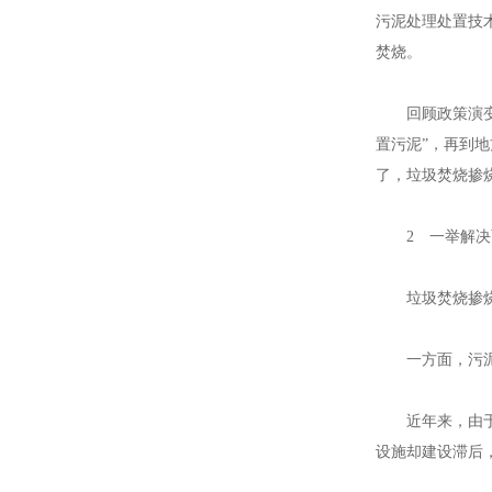
污泥处理处置技
焚烧。
江苏钢套钢蒸汽
回顾政策演变过
置污泥”，再到地
了，垃圾焚烧掺
江苏钢套钢蒸汽
2 一举解决
垃圾焚烧掺烧污
一方面，污泥“
江苏钢套钢蒸汽
近年来，由于我
设施却建设滞后