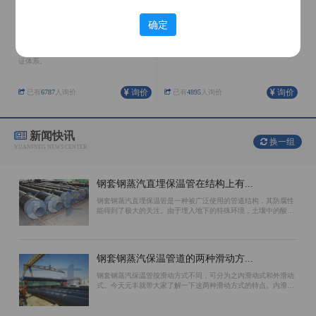
确定
聚氨酯保温管
架空保温管
公司在河北、内蒙、天津、辽宁均有生产
外护管采用镀锌铁皮螺旋成形，整体抗弯
基地，具有完善的生产配套设施和质量保
性能、结合缝处受力情况好。
证体系。
询价
询价
已有
6787
人询价
已有
4895
人询价
新闻快讯
换一组
YUANFNEG NEWS CENTER
钢套钢蒸汽直埋保温管在结构上有...
钢套钢蒸汽直埋保温管是一种被广泛使用的管道结构，其防腐性
能得到了极大的关注。由于埋入地下的特殊环境，土壤中的酸碱
性质对管道会造成腐蚀，因此选择防腐效果好的结构对于保证使
用寿命至关重要。环氧煤沥青漆、聚...
钢套钢蒸汽保温管道的两种滑动方...
钢套钢蒸汽保温管按滑动方式不同，可分为之内滑动式和外滑动
式。今天元丰就带大家了解一下这两种滑动方式的特点。内滑动
钢套钢蒸汽保温管的滑动面位于工作钢管的外表面上。保温材料
和外防腐钢管相对不动。主要原因是...