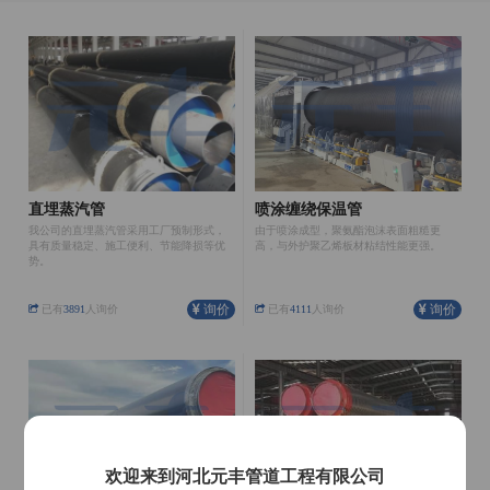
直埋蒸汽管
喷涂缠绕保温管
我公司的直埋蒸汽管采用工厂预制形式，
由于喷涂成型，聚氨酯泡沫表面粗糙更
具有质量稳定、施工便利、节能降损等优
高，与外护聚乙烯板材粘结性能更强。
势。
询价
询价
已有
3891
人询价
已有
4111
人询价
欢迎来到河北元丰管道工程有限公司