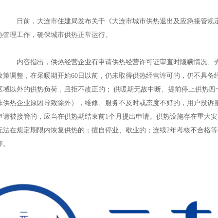
蒸汽管
日前，大连市住建局发布关于《大连市城市供热退出及应急接管规
热管理工作，确保城市供热正常运行。
大连钢套钢直埋蒸汽管
蒸汽管
内容指出，供热经营企业有申请供热经营许可证审查时隐瞒情况、
政策调整，在采暖期开始60日以前，仍未取得供热经营许可的，仍不具备
1
2
区域以外的供热负荷，且拒不改正的； 供暖期无故中断、提前停止供热四
非供热企业原因导致除外），维修、服务不及时或态度不好的，用户投诉量
申请被接管的，应当在供热期结束前1个月提出申请。供热设施存在重大
无法在规定期限内恢复供热的；擅自停业、歇业的；连续2年考核不合格
序。
大连钢套钢直埋蒸汽管