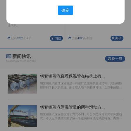
确定
聚氨酯保温管
架空保温管
公司在河北、内蒙、天津、辽宁均有生产
外护管采用镀锌铁皮螺旋成形，整体抗弯
基地，具有完善的生产配套设施和质量保
性能、结合缝处受力情况好。
证体系。
询价
询价
已有
6787
人询价
已有
4895
人询价
新闻快讯
换一组
YUANFNEG NEWS CENTER
钢套钢蒸汽直埋保温管在结构上有...
钢套钢蒸汽直埋保温管是一种被广泛使用的管道结构，其防腐性
能得到了极大的关注。由于埋入地下的特殊环境，土壤中的酸碱
性质对管道会造成腐蚀，因此选择防腐效果好的结构对于保证使
用寿命至关重要。环氧煤沥青漆、聚...
钢套钢蒸汽保温管道的两种滑动方...
钢套钢蒸汽保温管按滑动方式不同，可分为之内滑动式和外滑动
式。今天元丰就带大家了解一下这两种滑动方式的特点。内滑动
钢套钢蒸汽保温管的滑动面位于工作钢管的外表面上。保温材料
和外防腐钢管相对不动。主要原因是...