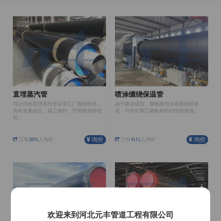
直埋蒸汽管
喷涂缠绕保温管
我公司的直埋蒸汽管采用工厂预制形式，
由于喷涂成型，聚氨酯泡沫表面粗糙更
具有质量稳定、施工便利、节能降损等优
高，与外护聚乙烯板材粘结性能更强。
势。
询价
询价
已有
3891
人询价
已有
4111
人询价
欢迎来到河北元丰管道工程有限公司