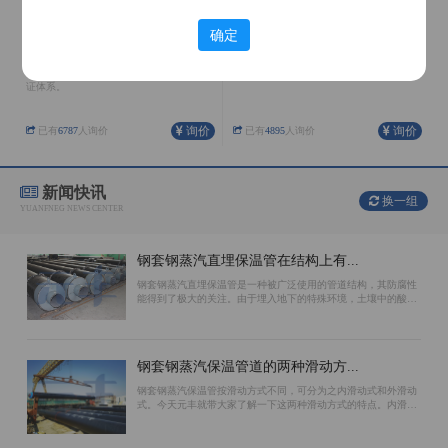
确定
聚氨酯保温管
架空保温管
公司在河北、内蒙、天津、辽宁均有生产
外护管采用镀锌铁皮螺旋成形，整体抗弯
基地，具有完善的生产配套设施和质量保
性能、结合缝处受力情况好。
证体系。
询价
询价
已有
6787
人询价
已有
4895
人询价
新闻快讯
换一组
YUANFNEG NEWS CENTER
钢套钢蒸汽直埋保温管在结构上有...
钢套钢蒸汽直埋保温管是一种被广泛使用的管道结构，其防腐性
能得到了极大的关注。由于埋入地下的特殊环境，土壤中的酸碱
性质对管道会造成腐蚀，因此选择防腐效果好的结构对于保证使
用寿命至关重要。环氧煤沥青漆、聚...
钢套钢蒸汽保温管道的两种滑动方...
钢套钢蒸汽保温管按滑动方式不同，可分为之内滑动式和外滑动
式。今天元丰就带大家了解一下这两种滑动方式的特点。内滑动
钢套钢蒸汽保温管的滑动面位于工作钢管的外表面上。保温材料
和外防腐钢管相对不动。主要原因是...