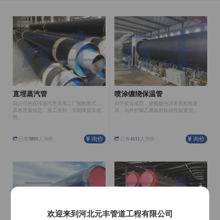
直埋蒸汽管
喷涂缠绕保温管
我公司的直埋蒸汽管采用工厂预制形式，
由于喷涂成型，聚氨酯泡沫表面粗糙更
具有质量稳定、施工便利、节能降损等优
高，与外护聚乙烯板材粘结性能更强。
势。
询价
询价
已有
3891
人询价
已有
4111
人询价
欢迎来到河北元丰管道工程有限公司