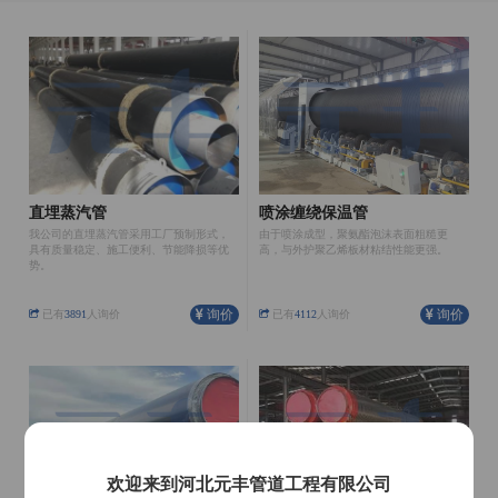
直埋蒸汽管
喷涂缠绕保温管
我公司的直埋蒸汽管采用工厂预制形式，
由于喷涂成型，聚氨酯泡沫表面粗糙更
具有质量稳定、施工便利、节能降损等优
高，与外护聚乙烯板材粘结性能更强。
势。
询价
询价
已有
3891
人询价
已有
4112
人询价
欢迎来到河北元丰管道工程有限公司