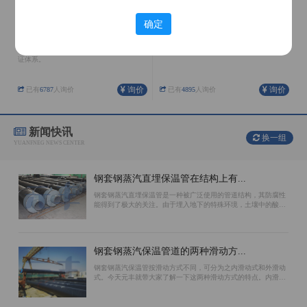
确定
聚氨酯保温管
架空保温管
公司在河北、内蒙、天津、辽宁均有生产
外护管采用镀锌铁皮螺旋成形，整体抗弯
基地，具有完善的生产配套设施和质量保
性能、结合缝处受力情况好。
证体系。
询价
询价
已有
6787
人询价
已有
4895
人询价
新闻快讯
换一组
YUANFNEG NEWS CENTER
钢套钢蒸汽直埋保温管在结构上有...
钢套钢蒸汽直埋保温管是一种被广泛使用的管道结构，其防腐性
能得到了极大的关注。由于埋入地下的特殊环境，土壤中的酸碱
性质对管道会造成腐蚀，因此选择防腐效果好的结构对于保证使
用寿命至关重要。环氧煤沥青漆、聚...
钢套钢蒸汽保温管道的两种滑动方...
钢套钢蒸汽保温管按滑动方式不同，可分为之内滑动式和外滑动
式。今天元丰就带大家了解一下这两种滑动方式的特点。内滑动
钢套钢蒸汽保温管的滑动面位于工作钢管的外表面上。保温材料
和外防腐钢管相对不动。主要原因是...