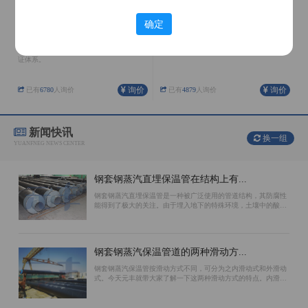
确定
聚氨酯保温管
架空保温管
公司在河北、内蒙、天津、辽宁均有生产
外护管采用镀锌铁皮螺旋成形，整体抗弯
基地，具有完善的生产配套设施和质量保
性能、结合缝处受力情况好。
证体系。
询价
询价
已有
6780
人询价
已有
4879
人询价
新闻快讯
换一组
YUANFNEG NEWS CENTER
钢套钢蒸汽直埋保温管在结构上有...
钢套钢蒸汽直埋保温管是一种被广泛使用的管道结构，其防腐性
能得到了极大的关注。由于埋入地下的特殊环境，土壤中的酸碱
性质对管道会造成腐蚀，因此选择防腐效果好的结构对于保证使
用寿命至关重要。环氧煤沥青漆、聚...
钢套钢蒸汽保温管道的两种滑动方...
钢套钢蒸汽保温管按滑动方式不同，可分为之内滑动式和外滑动
式。今天元丰就带大家了解一下这两种滑动方式的特点。内滑动
钢套钢蒸汽保温管的滑动面位于工作钢管的外表面上。保温材料
和外防腐钢管相对不动。主要原因是...