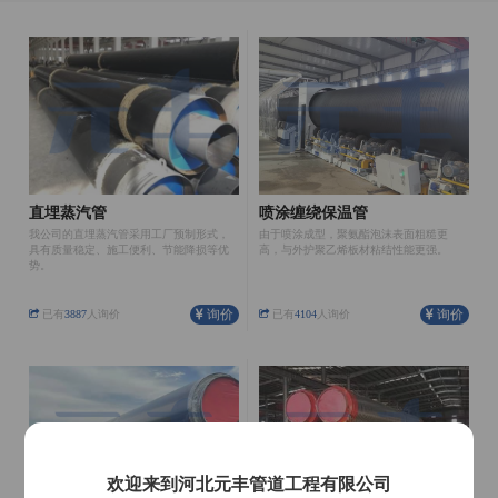
直埋蒸汽管
喷涂缠绕保温管
我公司的直埋蒸汽管采用工厂预制形式，
由于喷涂成型，聚氨酯泡沫表面粗糙更
具有质量稳定、施工便利、节能降损等优
高，与外护聚乙烯板材粘结性能更强。
势。
询价
询价
已有
3887
人询价
已有
4104
人询价
欢迎来到河北元丰管道工程有限公司