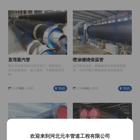
直埋蒸汽管
喷涂缠绕保温管
我公司的直埋蒸汽管采用工厂预制形式，
由于喷涂成型，聚氨酯泡沫表面粗糙更
具有质量稳定、施工便利、节能降损等优
高，与外护聚乙烯板材粘结性能更强。
势。
询价
询价
已有
3881
人询价
已有
4100
人询价
欢迎来到河北元丰管道工程有限公司