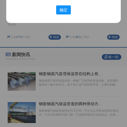
确定
聚氨酯保温管
架空保温管
公司在河北、内蒙、天津、辽宁均有生产
外护管采用镀锌铁皮螺旋成形，整体抗弯
基地，具有完善的生产配套设施和质量保
性能、结合缝处受力情况好。
证体系。
询价
询价
已有
6770
人询价
已有
4872
人询价
新闻快讯
换一组
YUANFNEG NEWS CENTER
钢套钢蒸汽直埋保温管在结构上有...
钢套钢蒸汽直埋保温管是一种被广泛使用的管道结构，其防腐性
能得到了极大的关注。由于埋入地下的特殊环境，土壤中的酸碱
性质对管道会造成腐蚀，因此选择防腐效果好的结构对于保证使
用寿命至关重要。环氧煤沥青漆、聚...
钢套钢蒸汽保温管道的两种滑动方...
钢套钢蒸汽保温管按滑动方式不同，可分为之内滑动式和外滑动
式。今天元丰就带大家了解一下这两种滑动方式的特点。内滑动
钢套钢蒸汽保温管的滑动面位于工作钢管的外表面上。保温材料
和外防腐钢管相对不动。主要原因是...